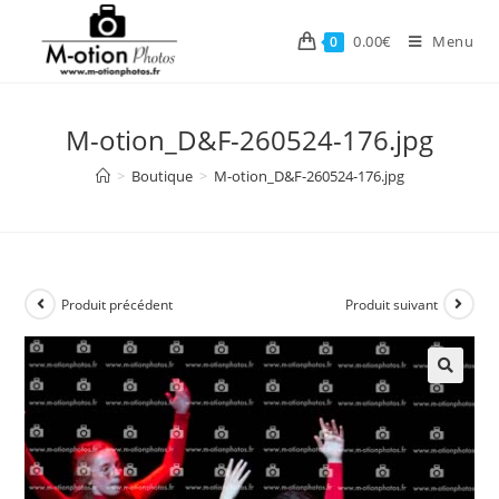
Skip
to
0.00
€
Menu
0
content
M-otion_D&F-260524-176.jpg
>
Boutique
>
M-otion_D&F-260524-176.jpg
Produit précédent
Produit suivant