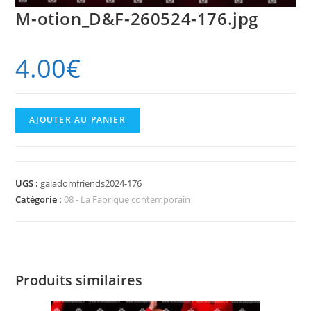
M-otion_D&F-260524-176.jpg
4.00
€
quantité
AJOUTER AU PANIER
de
M-
otion_D&F-
UGS :
galadomfriends2024-176
260524-
Catégorie :
08 - La Fabrique contemporain
176.jpg
Produits similaires