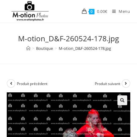
Skip
to
0.00
€
Menu
0
content
M-otion_D&F-260524-178.jpg
>
Boutique
>
M-otion_D&F-260524-178.jpg
Produit précédent
Produit suivant