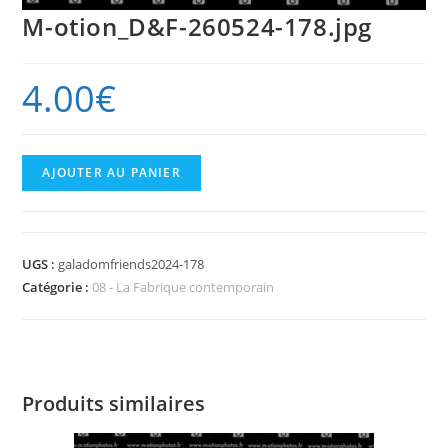
M-otion_D&F-260524-178.jpg
4.00
€
quantité
AJOUTER AU PANIER
de
M-
otion_D&F-
UGS :
galadomfriends2024-178
260524-
Catégorie :
08 - La Fabrique contemporain
178.jpg
Produits similaires