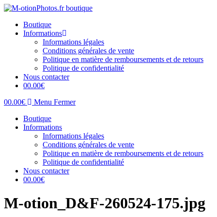
Skip
to
Boutique
content
Informations
Informations légales
Conditions générales de vente
Politique en matière de remboursements et de retours
Politique de confidentialité
Nous contacter
0
0.00
€
0
0.00
€
Menu
Fermer
Boutique
Informations
Informations légales
Conditions générales de vente
Politique en matière de remboursements et de retours
Politique de confidentialité
Nous contacter
0
0.00
€
M-otion_D&F-260524-175.jpg