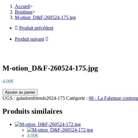
Accueil
>
Boutique
>
M-otion_D&F-260524-175.jpg
Produit précédent
Produit suivant
M-otion_D&F-260524-175.jpg
4.00
€
quantité
Ajouter au panier
de
UGS :
galadomfriends2024-175
Catégorie :
08 - La Fabrique contem
M-
otion_D&F-
Produits similaires
260524-
175.jpg
4.00
€