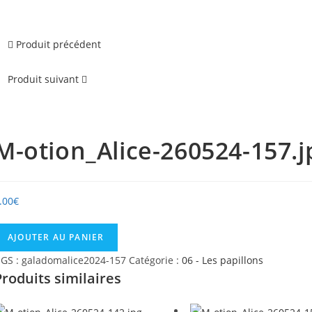
Produit précédent
Produit suivant
M-otion_Alice-260524-157.j
.00
€
uantité
AJOUTER AU PANIER
e
GS :
galadomalice2024-157
Catégorie :
06 - Les papillons
-
Produits similaires
tion_Alice-
60524-