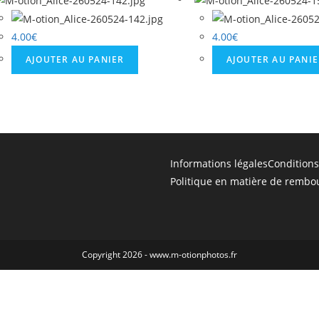
57.jpg
4.00
€
4.00
€
AJOUTER AU PANIER
AJOUTER AU PANI
Informations légales
Conditions
Politique en matière de rembo
Copyright 2026 - www.m-otionphotos.fr