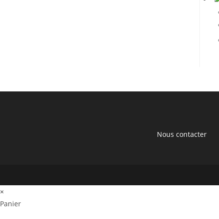
1
Nous contacter
×
Panier