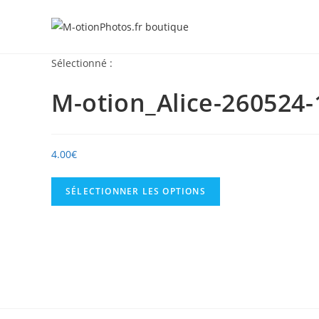
Skip
to
content
Sélectionné :
M-otion_Alice-260524-
4.00
€
SÉLECTIONNER LES OPTIONS