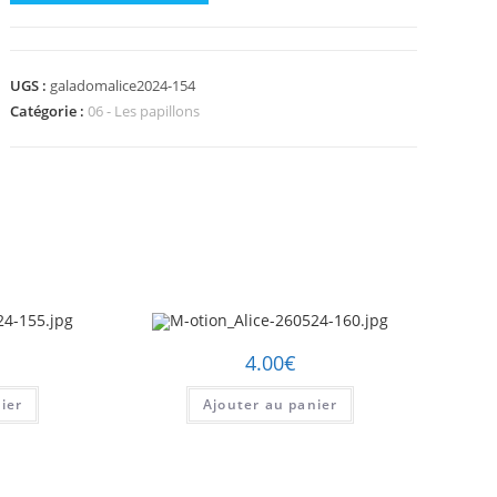
de
M-
otion_Alice-
UGS :
galadomalice2024-154
260524-
Catégorie :
06 - Les papillons
154.jpg
4.00
€
ier
Ajouter au panier