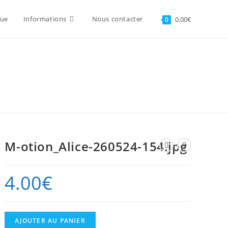
que
Informations
Nous contacter
0.00
€
0
M-otion_Alice-260524-154.jpg
4.00
€
quantité
AJOUTER AU PANIER