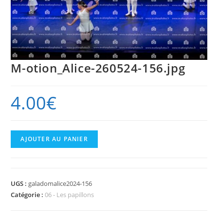
M-otion_Alice-260524-156.jpg
4.00
€
quantité
AJOUTER AU PANIER
de
M-
otion_Alice-
UGS :
galadomalice2024-156
260524-
Catégorie :
06 - Les papillons
156.jpg