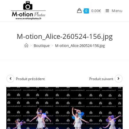
Skip
to
0.00
€
Menu
0
content
M-otion_Alice-260524-156.jpg
>
Boutique
>
M-otion_Alice-260524-156.jpg
Produit précédent
Produit suivant