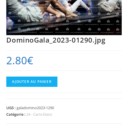
DominoGala_2023-01290.jpg
2.80
€
quantité
AJOUTER AU PANIER
de
DominoGala_2023-
01290.jpg
UGS :
galadomino2023-1290
Catégorie :
24 - Carre blanc