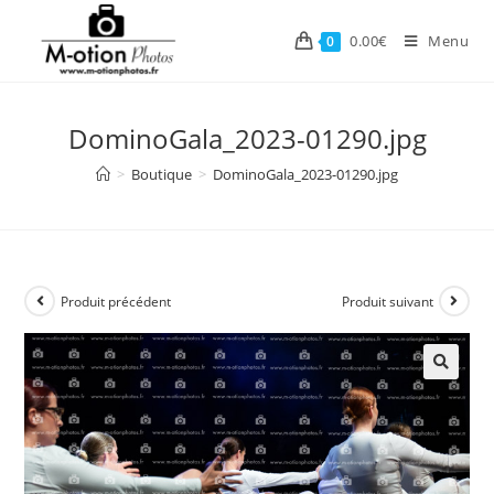
Skip
to
0.00
€
Menu
0
content
DominoGala_2023-01290.jpg
>
Boutique
>
DominoGala_2023-01290.jpg
Produit précédent
Produit suivant