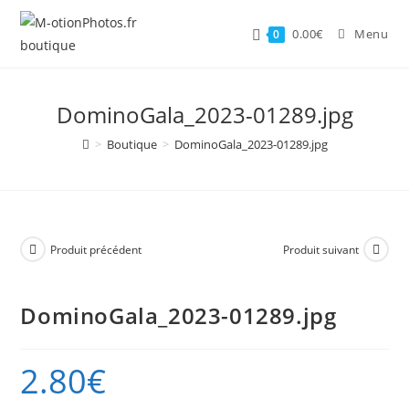
Skip
to
0.00
€
Menu
0
content
DominoGala_2023-01289.jpg
>
Boutique
>
DominoGala_2023-01289.jpg
Produit précédent
Produit suivant
DominoGala_2023-01289.jpg
2.80
€