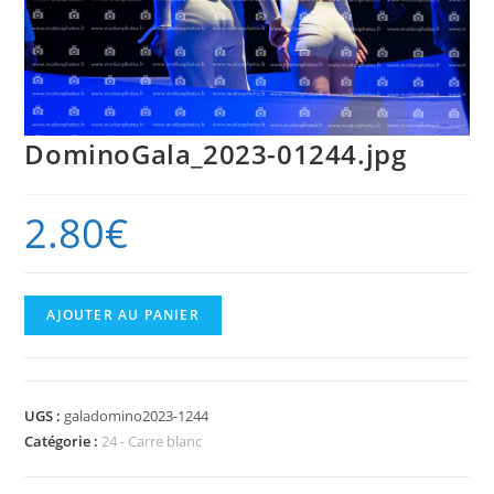
DominoGala_2023-01244.jpg
2.80
€
quantité
AJOUTER AU PANIER
de
DominoGala_2023-
01244.jpg
UGS :
galadomino2023-1244
Catégorie :
24 - Carre blanc