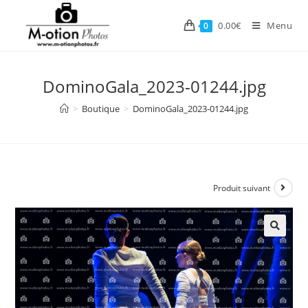
Skip
to
0.00
€
Menu
0
content
DominoGala_2023-01244.jpg
>
Boutique
>
DominoGala_2023-01244.jpg
Produit suivant