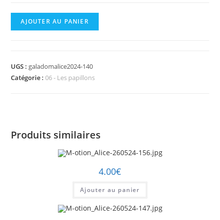
quantité
AJOUTER AU PANIER
de
M-
otion_Alice-
UGS :
galadomalice2024-140
260524-
Catégorie :
06 - Les papillons
140.jpg
Produits similaires
4.00
€
Ajouter au panier