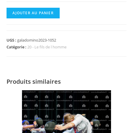
quantité
AJOUTER AU PANIER
de
DominoGala_2023-
01052.jpg
UGS :
galadomino2023-1052
Catégorie :
20 - Le fils de l homme
Produits similaires