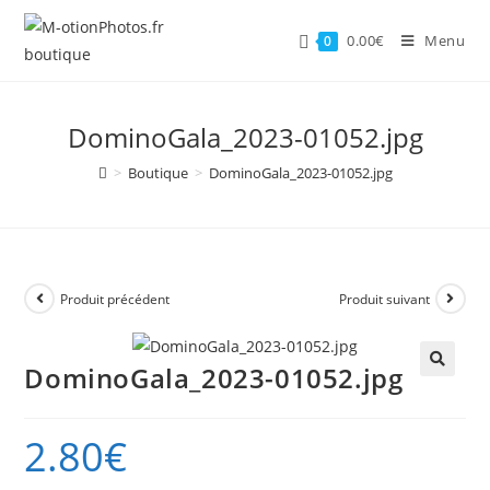
Skip
to
0.00
€
Menu
0
content
DominoGala_2023-01052.jpg
>
Boutique
>
DominoGala_2023-01052.jpg
Produit précédent
Produit suivant
DominoGala_2023-01052.jpg
🔍
2.80
€