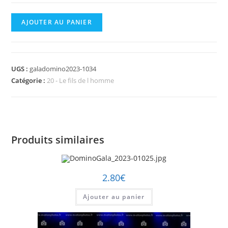
quantité
AJOUTER AU PANIER
de
DominoGala_2023-
01034.jpg
UGS :
galadomino2023-1034
Catégorie :
20 - Le fils de l homme
Produits similaires
2.80
€
Ajouter au panier