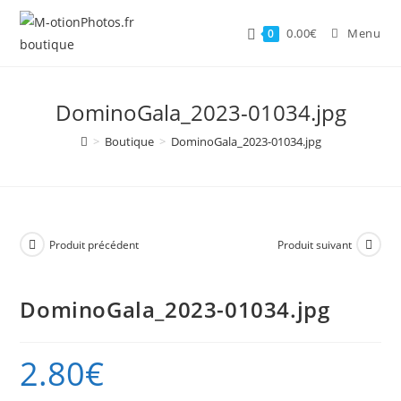
Skip
to
0.00
€
Menu
0
content
DominoGala_2023-01034.jpg
>
Boutique
>
DominoGala_2023-01034.jpg
Produit précédent
Produit suivant
DominoGala_2023-01034.jpg
2.80
€