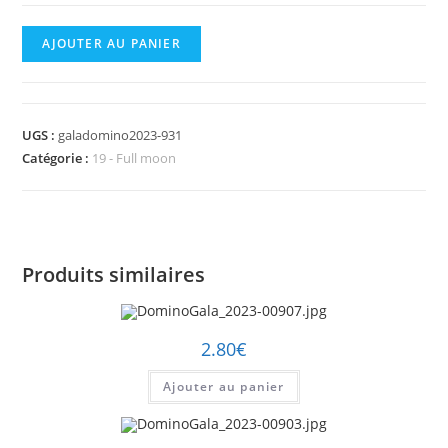
quantité
AJOUTER AU PANIER
de
DominoGala_2023-
00931.jpg
UGS :
galadomino2023-931
Catégorie :
19 - Full moon
Produits similaires
2.80
€
Ajouter au panier