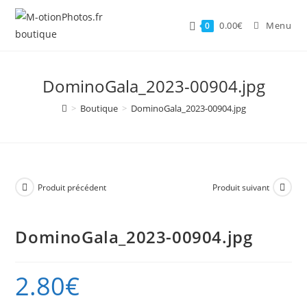
Skip
to
0.00
€
Menu
0
content
DominoGala_2023-00904.jpg
>
Boutique
>
DominoGala_2023-00904.jpg
Produit précédent
Produit suivant
DominoGala_2023-00904.jpg
2.80
€