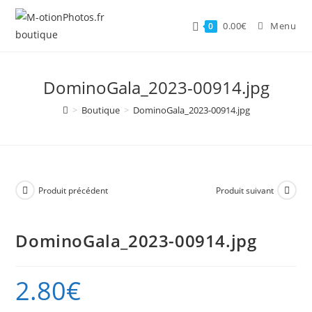
Skip
to
0.00
€
Menu
0
content
DominoGala_2023-00914.jpg
>
Boutique
>
DominoGala_2023-00914.jpg
Produit précédent
Produit suivant
DominoGala_2023-00914.jpg
2.80
€