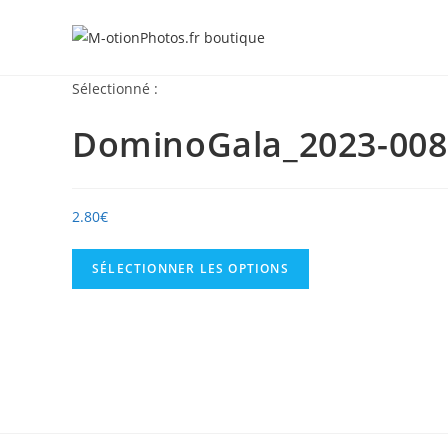
Skip
to
content
Sélectionné :
DominoGala_2023-008
2.80
€
SÉLECTIONNER LES OPTIONS