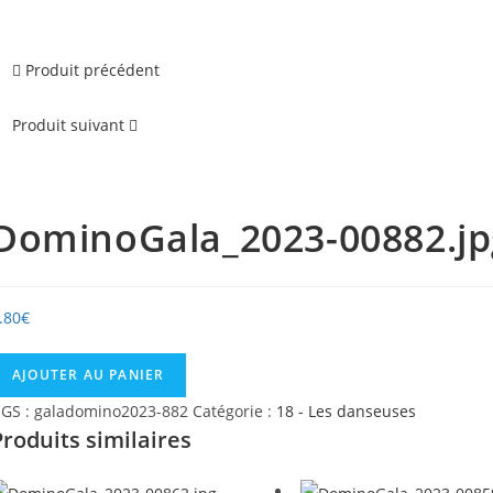
Produit précédent
Produit suivant
DominoGala_2023-00882.jp
.80
€
uantité
AJOUTER AU PANIER
e
GS :
galadomino2023-882
Catégorie :
18 - Les danseuses
ominoGala_2023-
Produits similaires
0882.jpg