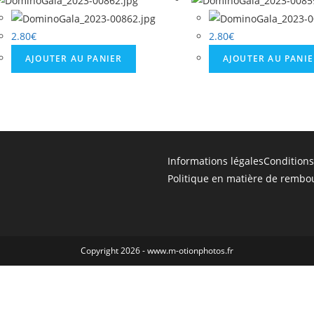
2.80
€
2.80
€
AJOUTER AU PANIER
AJOUTER AU PANI
Informations légales
Conditions
Politique en matière de rembo
Copyright 2026 - www.m-otionphotos.fr