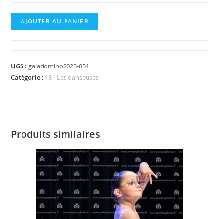
quantité
AJOUTER AU PANIER
de
DominoGala_2023-
00851.jpg
UGS :
galadomino2023-851
Catégorie :
18 - Les danseuses
Produits similaires