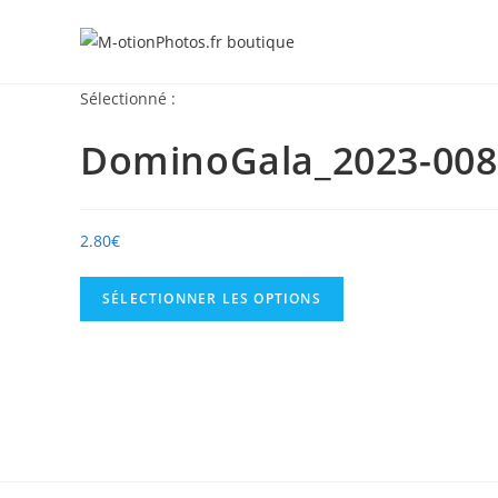
Skip
to
content
Sélectionné :
DominoGala_2023-008
2.80
€
SÉLECTIONNER LES OPTIONS