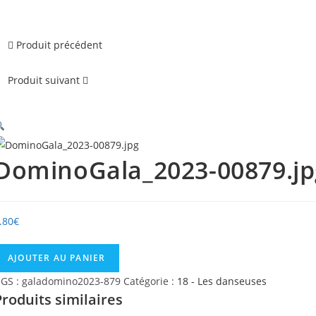
Produit précédent
Produit suivant
DominoGala_2023-00879.jp
.80
€
uantité
AJOUTER AU PANIER
e
GS :
galadomino2023-879
Catégorie :
18 - Les danseuses
ominoGala_2023-
Produits similaires
0879.jpg