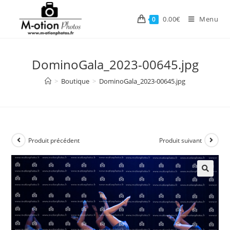
Skip
to
0.00
€
Menu
0
content
DominoGala_2023-00645.jpg
>
Boutique
>
DominoGala_2023-00645.jpg
Produit précédent
Produit suivant