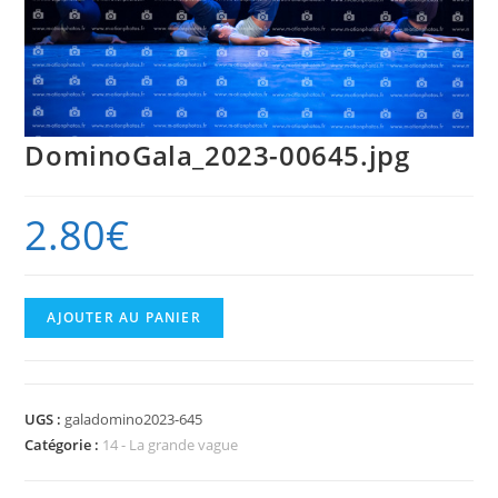
DominoGala_2023-00645.jpg
2.80
€
quantité
AJOUTER AU PANIER
de
DominoGala_2023-
00645.jpg
UGS :
galadomino2023-645
Catégorie :
14 - La grande vague