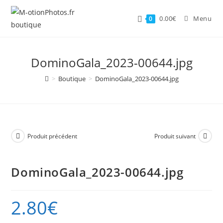
Skip
to
0.00
€
Menu
0
content
DominoGala_2023-00644.jpg
>
Boutique
>
DominoGala_2023-00644.jpg
Produit précédent
Produit suivant
DominoGala_2023-00644.jpg
2.80
€