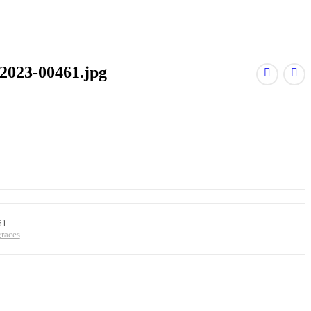
023-00461.jpg
61
graces