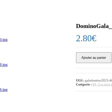
DominoGala_2
2.80
€
quantité
Ajouter au panier
de
DominoGala_2023-
00461.jpg
UGS :
galadomino2023-4
Catégorie :
09 - Les trois 