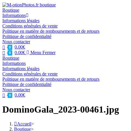
Skip
to
Boutique
content
Informations
Informations légales
Conditions générales de vente
Politique en matière de remboursements et de retours
Politique de confidentialité
Nous contacter
0.00
€
0
0.00
€
Menu
Fermer
0
Boutique
Informations
Informations légales
Conditions générales de vente
Politique en matière de remboursements et de retours
Politique de confidentialité
Nous contacter
0.00
€
0
DominoGala_2023-00461.jpg
Accueil
>
Boutique
>