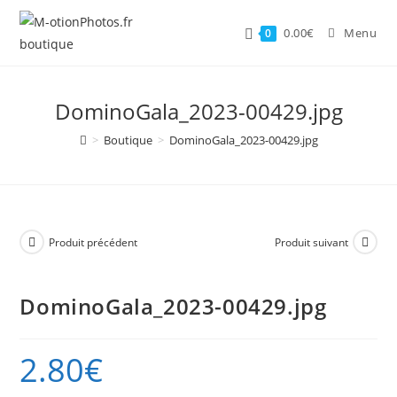
Skip
to
0.00
€
Menu
0
content
DominoGala_2023-00429.jpg
>
Boutique
>
DominoGala_2023-00429.jpg
Produit précédent
Produit suivant
DominoGala_2023-00429.jpg
2.80
€