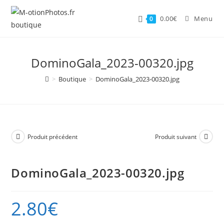
Skip
to
0.00
€
Menu
0
content
DominoGala_2023-00320.jpg
>
Boutique
>
DominoGala_2023-00320.jpg
Produit précédent
Produit suivant
DominoGala_2023-00320.jpg
2.80
€