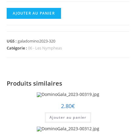
quantité
AJOUTER AU PANIER
de
DominoGala_2023-
00320.jpg
UGS :
galadomino2023-320
Catégorie :
06 - Les Nympheas
Produits similaires
2.80
€
Ajouter au panier