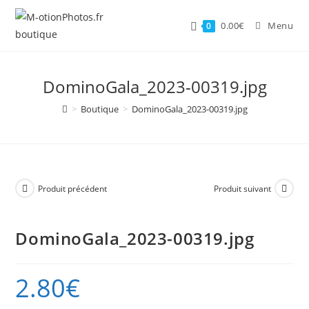
Skip
to
0.00
€
Menu
0
content
DominoGala_2023-00319.jpg
>
Boutique
>
DominoGala_2023-00319.jpg
Produit précédent
Produit suivant
DominoGala_2023-00319.jpg
2.80
€