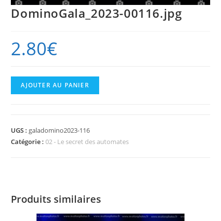
DominoGala_2023-00116.jpg
2.80
€
quantité
AJOUTER AU PANIER
de
DominoGala_2023-
00116.jpg
UGS :
galadomino2023-116
Catégorie :
02 - Le secret des automates
Produits similaires