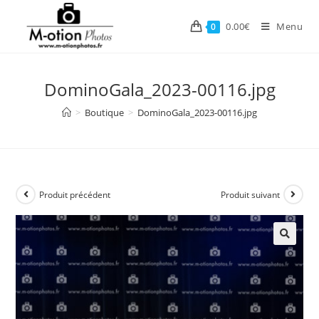
Skip
to
0.00
€
Menu
0
content
DominoGala_2023-00116.jpg
>
Boutique
>
DominoGala_2023-00116.jpg
Produit précédent
Produit suivant