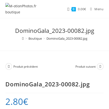
Skip
to
0.00
€
Menu
0
content
DominoGala_2023-00082.jpg
>
Boutique
>
DominoGala_2023-00082.jpg
Produit précédent
Produit suivant
DominoGala_2023-00082.jpg
2.80
€