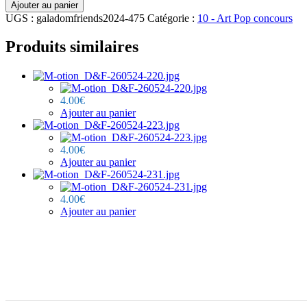
quantité
Ajouter au panier
de
UGS :
galadomfriends2024-475
Catégorie :
10 - Art Pop concours
M-
otion_D&F-
Produits similaires
260524-
475.jpg
4.00
€
Ajouter au panier
4.00
€
Ajouter au panier
4.00
€
Ajouter au panier