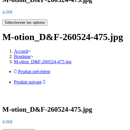
4.00
€
Sélectionner les options
M-otion_D&F-260524-475.jpg
Accueil
>
Boutique
>
M-otion_D&F-260524-475.jpg
Produit précédent
Produit suivant
M-otion_D&F-260524-475.jpg
4.00
€