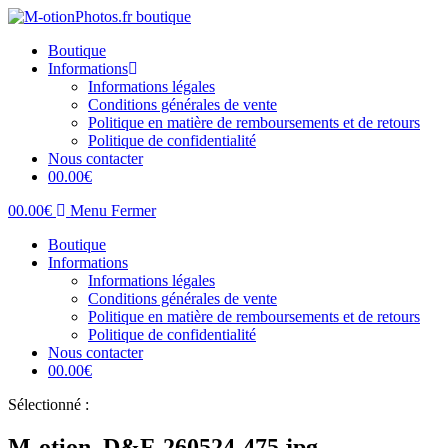
Skip
to
Boutique
content
Informations
Informations légales
Conditions générales de vente
Politique en matière de remboursements et de retours
Politique de confidentialité
Nous contacter
0
0.00
€
0
0.00
€
Menu
Fermer
Boutique
Informations
Informations légales
Conditions générales de vente
Politique en matière de remboursements et de retours
Politique de confidentialité
Nous contacter
0
0.00
€
Sélectionné :
M-otion_D&F-260524-475.jpg