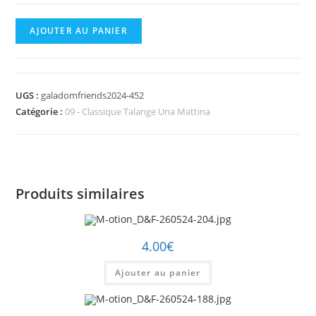
quantité
AJOUTER AU PANIER
de
M-
otion_D&F-
UGS :
galadomfriends2024-452
260524-
Catégorie :
09 - Classique Talange Una Mattina
452.jpg
Produits similaires
4.00
€
Ajouter au panier