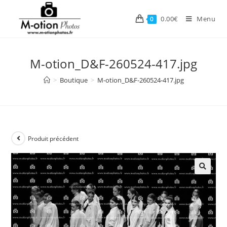
Skip
to
0.00
€
Menu
0
content
M-otion_D&F-260524-417.jpg
>
Boutique
>
M-otion_D&F-260524-417.jpg
Produit précédent