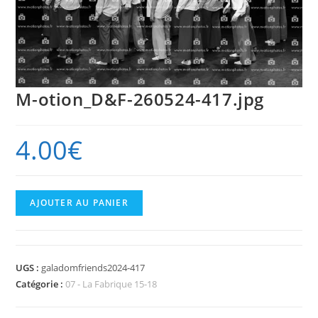
M-otion_D&F-260524-417.jpg
4.00
€
quantité
AJOUTER AU PANIER
de
M-
otion_D&F-
UGS :
galadomfriends2024-417
260524-
Catégorie :
07 - La Fabrique 15-18
417.jpg