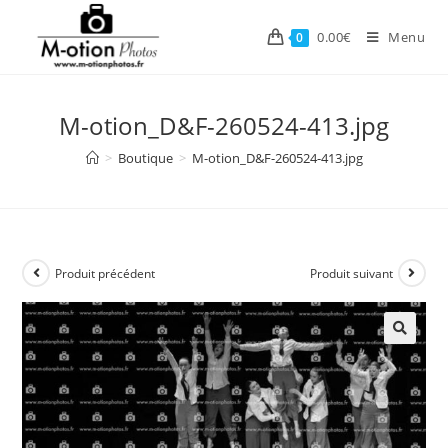
Skip
to
0.00
€
Menu
0
content
M-otion_D&F-260524-413.jpg
>
Boutique
>
M-otion_D&F-260524-413.jpg
Produit précédent
Produit suivant