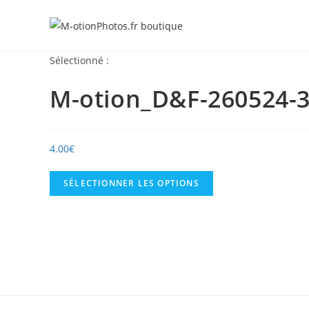
Skip
to
content
Sélectionné :
M-otion_D&F-260524-3
4.00
€
SÉLECTIONNER LES OPTIONS