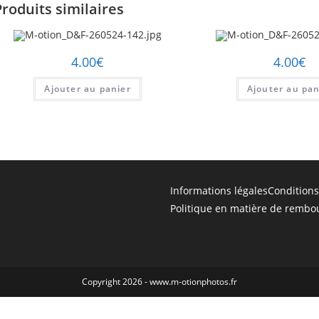
Produits similaires
4.00
€
4.00
€
Ajouter au panier
Ajouter au pan
Informations légales
Conditions
Politique en matière de rembo
Copyright 2026 - www.m-otionphotos.fr