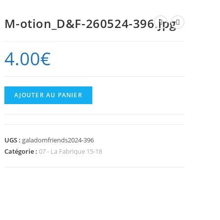
M-otion_D&F-260524-396.jpg
4.00
€
quantité
AJOUTER AU PANIER
de
M-
otion_D&F-
UGS :
galadomfriends2024-396
260524-
Catégorie :
07 - La Fabrique 15-18
396.jpg