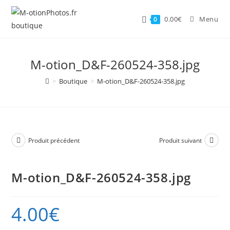
Skip
to
0.00
€
Menu
0
content
M-otion_D&F-260524-358.jpg
>
Boutique
>
M-otion_D&F-260524-358.jpg
Produit précédent
Produit suivant
M-otion_D&F-260524-358.jpg
4.00
€