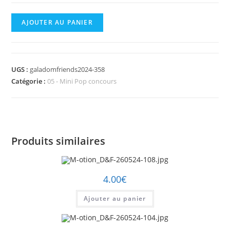
quantité
AJOUTER AU PANIER
de
M-
otion_D&F-
UGS :
galadomfriends2024-358
260524-
Catégorie :
05 - Mini Pop concours
358.jpg
Produits similaires
4.00
€
Ajouter au panier