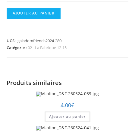
quantité
AJOUTER AU PANIER
de
M-
otion_D&F-
UGS :
galadomfriends2024-280
260524-
Catégorie :
02 - La Fabrique 12-15
280.jpg
Produits similaires
4.00
€
Ajouter au panier