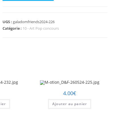
de
M-
otion_D&F-
UGS :
galadomfriends2024-226
260524-
Catégorie :
10 - Art Pop concours
226.jpg
4.00
€
ier
Ajouter au panier