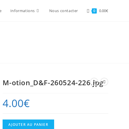
e
Informations
Nous contacter
0.00
€
0
M-otion_D&F-260524-226.jpg
4.00
€
quantité
AJOUTER AU PANIER