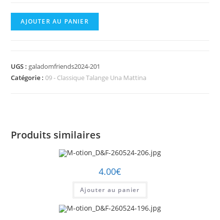
quantité
AJOUTER AU PANIER
de
M-
otion_D&F-
UGS :
galadomfriends2024-201
260524-
Catégorie :
09 - Classique Talange Una Mattina
201.jpg
Produits similaires
4.00
€
Ajouter au panier