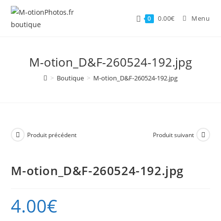
Skip
to
0.00
€
Menu
0
content
M-otion_D&F-260524-192.jpg
>
Boutique
>
M-otion_D&F-260524-192.jpg
Produit précédent
Produit suivant
M-otion_D&F-260524-192.jpg
4.00
€