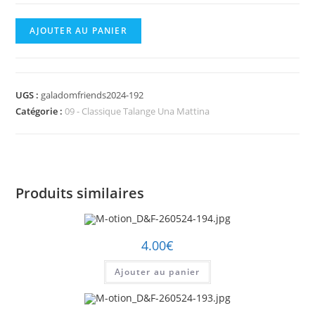
quantité
AJOUTER AU PANIER
de
M-
otion_D&F-
UGS :
galadomfriends2024-192
260524-
Catégorie :
09 - Classique Talange Una Mattina
192.jpg
Produits similaires
4.00
€
Ajouter au panier