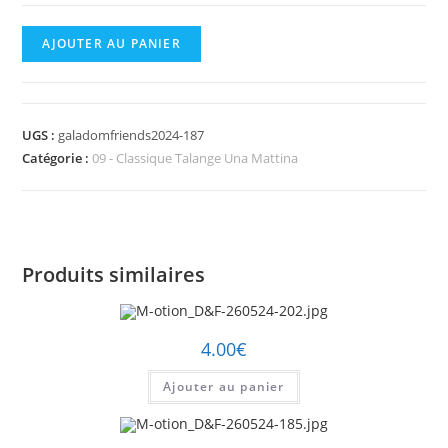
quantité
AJOUTER AU PANIER
de
M-
otion_D&F-
UGS :
galadomfriends2024-187
260524-
Catégorie :
09 - Classique Talange Una Mattina
187.jpg
Produits similaires
4.00
€
Ajouter au panier