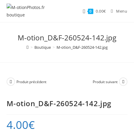
Skip
to
0.00
€
Menu
0
content
M-otion_D&F-260524-142.jpg
>
Boutique
>
M-otion_D&F-260524-142.jpg
Produit précédent
Produit suivant
M-otion_D&F-260524-142.jpg
4.00
€