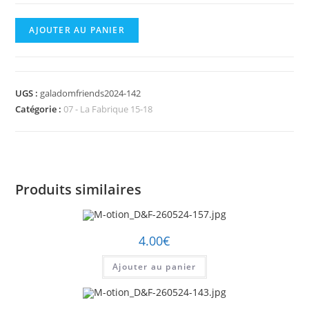
quantité
AJOUTER AU PANIER
de
M-
otion_D&F-
UGS :
galadomfriends2024-142
260524-
Catégorie :
07 - La Fabrique 15-18
142.jpg
Produits similaires
4.00
€
Ajouter au panier