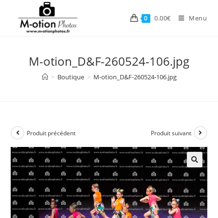
Skip
to
0.00
€
Menu
0
content
M-otion_D&F-260524-106.jpg
>
Boutique
>
M-otion_D&F-260524-106.jpg
Produit précédent
Produit suivant