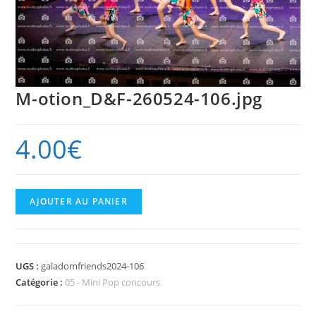
M-otion_D&F-260524-106.jpg
4.00
€
quantité
AJOUTER AU PANIER
de
M-
otion_D&F-
UGS :
galadomfriends2024-106
260524-
Catégorie :
05 - Mini Pop concours
106.jpg