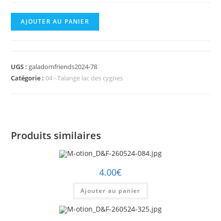
quantité
AJOUTER AU PANIER
de
M-
otion_D&F-
UGS :
galadomfriends2024-78
260524-
Catégorie :
04 - Talange lac des cygnes
078.jpg
Produits similaires
4.00
€
Ajouter au panier