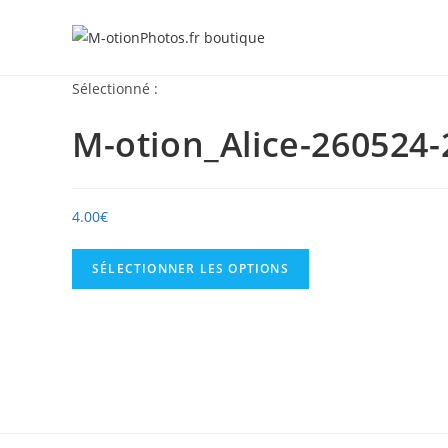
Skip
to
content
Sélectionné :
M-otion_Alice-260524-
4.00
€
SÉLECTIONNER LES OPTIONS