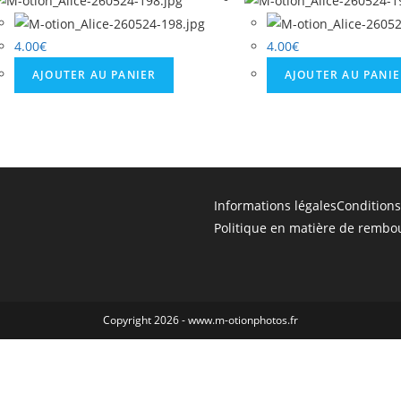
15.jpg
4.00
€
4.00
€
AJOUTER AU PANIER
AJOUTER AU PANI
Informations légales
Conditions
Politique en matière de rembo
Copyright 2026 - www.m-otionphotos.fr