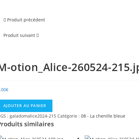
Produit précédent
Produit suivant
M-otion_Alice-260524-215.j
.00
€
uantité
AJOUTER AU PANIER
e
GS :
galadomalice2024-215
Catégorie :
08 - La chenille bleue
-
Produits similaires
tion_Alice-
60524-