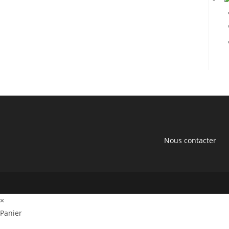
2
Nous contacter
×
Panier