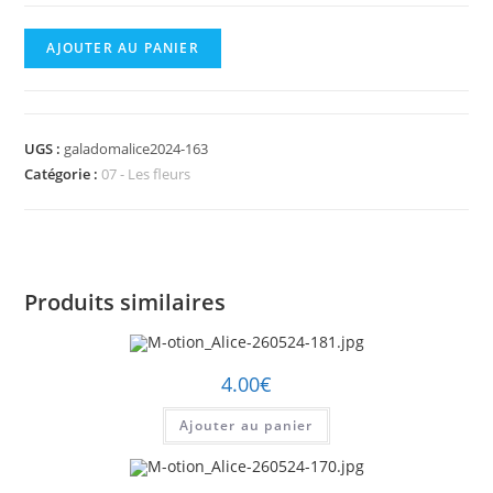
quantité
AJOUTER AU PANIER
de
M-
otion_Alice-
UGS :
galadomalice2024-163
260524-
Catégorie :
07 - Les fleurs
163.jpg
Produits similaires
4.00
€
Ajouter au panier