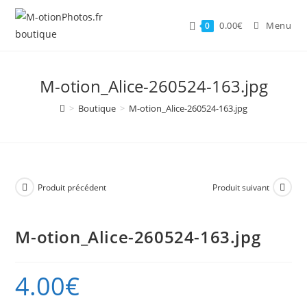
Skip
to
0.00
€
Menu
0
content
M-otion_Alice-260524-163.jpg
>
Boutique
>
M-otion_Alice-260524-163.jpg
Produit précédent
Produit suivant
M-otion_Alice-260524-163.jpg
4.00
€