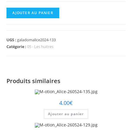
quantité
AJOUTER AU PANIER
de
M-
otion_Alice-
UGS :
galadomalice2024-133
260524-
Catégorie :
05 - Les huitres
133.jpg
Produits similaires
4.00
€
Ajouter au panier