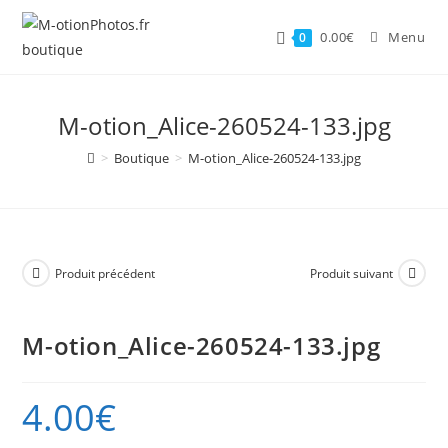
Skip
to
0.00
€
Menu
0
content
M-otion_Alice-260524-133.jpg
>
Boutique
>
M-otion_Alice-260524-133.jpg
Produit précédent
Produit suivant
M-otion_Alice-260524-133.jpg
4.00
€