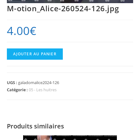
M-otion_Alice-260524-126.jpg
4.00
€
quantité
AJOUTER AU PANIER
de
M-
otion_Alice-
UGS :
galadomalice2024-126
260524-
Catégorie :
05 - Les huitres
126.jpg
Produits similaires