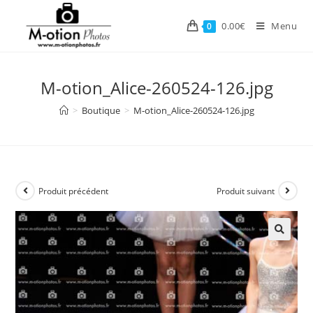
Skip
to
0.00
€
Menu
0
content
M-otion_Alice-260524-126.jpg
>
Boutique
>
M-otion_Alice-260524-126.jpg
Produit précédent
Produit suivant