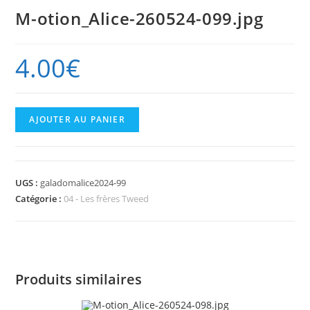
M-otion_Alice-260524-099.jpg
4.00
€
quantité
AJOUTER AU PANIER
de
M-
otion_Alice-
UGS :
galadomalice2024-99
260524-
Catégorie :
04 - Les frères Tweed
099.jpg
Produits similaires