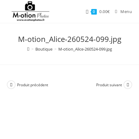
Skip
to
0.00
€
Menu
0
content
M-otion_Alice-260524-099.jpg
>
Boutique
>
M-otion_Alice-260524-099.jpg
Produit précédent
Produit suivant