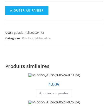
quantité
AJOUTER AU PANIER
de
M-
otion_Alice-
UGS :
galadomalice2024-73
260524-
Catégorie :
03 - Les petites Alice
073.jpg
Produits similaires
4.00
€
Ajouter au panier