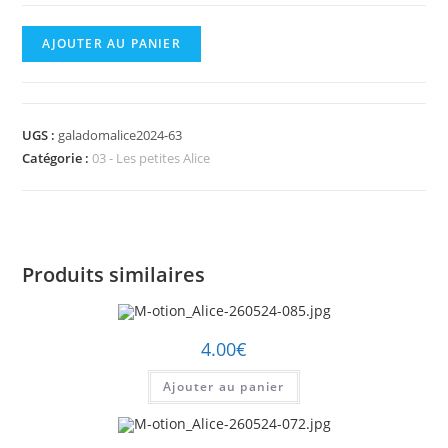
quantité
AJOUTER AU PANIER
de
M-
otion_Alice-
UGS :
galadomalice2024-63
260524-
Catégorie :
03 - Les petites Alice
063.jpg
Produits similaires
4.00
€
Ajouter au panier