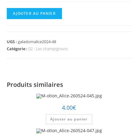
quantité
AJOUTER AU PANIER
de
M-
otion_Alice-
UGS :
galadomalice2024-48
260524-
Catégorie :
02 - Les champignons
048.jpg
Produits similaires
4.00
€
Ajouter au panier