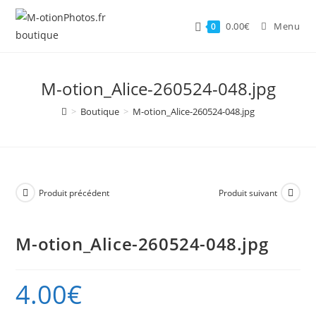
Skip
to
0.00
€
Menu
0
content
M-otion_Alice-260524-048.jpg
>
Boutique
>
M-otion_Alice-260524-048.jpg
Produit précédent
Produit suivant
M-otion_Alice-260524-048.jpg
4.00
€