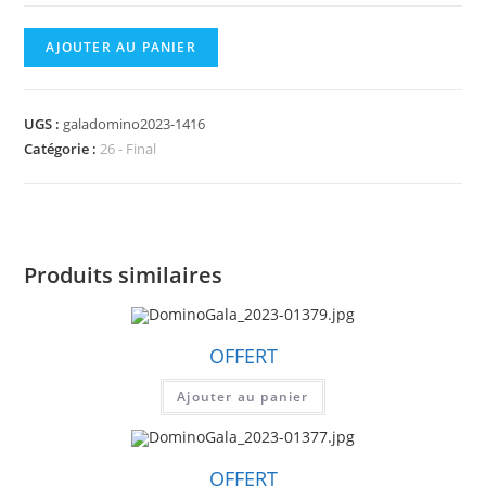
quantité
AJOUTER AU PANIER
de
DominoGala_2023-
01416.jpg
UGS :
galadomino2023-1416
Catégorie :
26 - Final
Produits similaires
OFFERT
Ajouter au panier
OFFERT