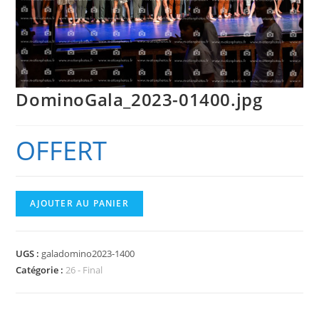
DominoGala_2023-01400.jpg
OFFERT
quantité
AJOUTER AU PANIER
de
DominoGala_2023-
01400.jpg
UGS :
galadomino2023-1400
Catégorie :
26 - Final