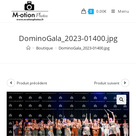
Skip
to
0.00
€
Menu
0
content
DominoGala_2023-01400.jpg
>
Boutique
>
DominoGala_2023-01400.jpg
Produit précédent
Produit suivant